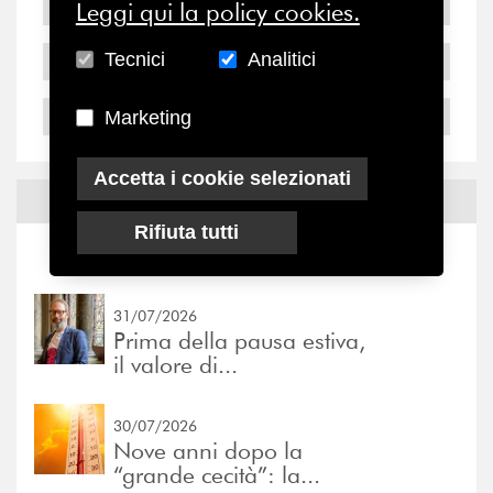
2006
Leggi qui la policy cookies.
Tecnici
Analitici
2005
2004
Marketing
Accetta i cookie selezionati
Notizie ed
Eventi
Rifiuta tutti
Notizie
-
Eventi
31/07/2026
Prima della pausa estiva,
il valore di...
30/07/2026
Nove anni dopo la
“grande cecità”: la...