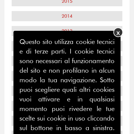
2015
2014
2013
X
Questo sito utilizza cookie tecnici
2012
e di terze parti. I cookie tecnici
sono necessari al funzionamento
2011
del sito e non profilano in alcun
2010
modo la tua navigazione. Sotto
puoi scegliere quali altri cookies
2009
vuoi attivare e in qualsiasi
2008
momento puoi rivedere le tue
scelte sui cookie in uso cliccando
2007
sul bottone in basso a sinistra.