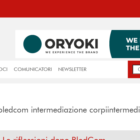
OCI
COMUNICATORI
NEWSLETTER
: "bledcom intermediazione corpiintermedi 
č. Le riflessioni dopo BledCom