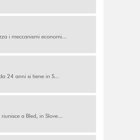
izza i meccanismi economi...
a 24 anni si tiene in S...
iunisce a Bled, in Slove...