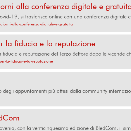
ni alla conferenza digitale e gratuit
id-19, si trasferisce online con una conferenza digitale e
iorni-alla-conferenza-digitale-e-gratuita
 la fiducia e la reputazione
la fiducia e reputazione del Terzo Settore dopo le vicende c
er-la-fiducia-e-la-reputazione
 degli appuntamenti più attesi dalla community internaziona
ledCom
ovenia, con la venticinquesima edizione di BledCom, il sim