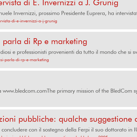
vista di E. Invernizzi a J. Grunig
e Invernizzi, prossimo Presidente Euprera, ha intervistat
ista-di-e-invernizzi-a-j-grunig
 parla di Rp e marketing
osi e professionisti provenienti da tutto il mondo che si sv
si-parla-di-rp-e-marketing
a www.bledcom.comThe primary mission of the BledCom sy
lazioni pubbliche: qualche suggestion
concludere con il sostegno della Ferpi il suo dottorato in I