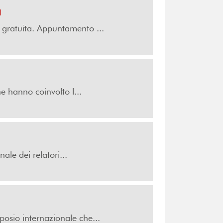
a
 gratuita. Appuntamento ...
he hanno coinvolto l...
le dei relatori...
posio internazionale che...