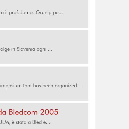
o il prof. James Grunig pe...
olge in Slovenia ogni ...
mposium that has been organized...
e da Bledcom 2005
ULM, è stata a Bled e...