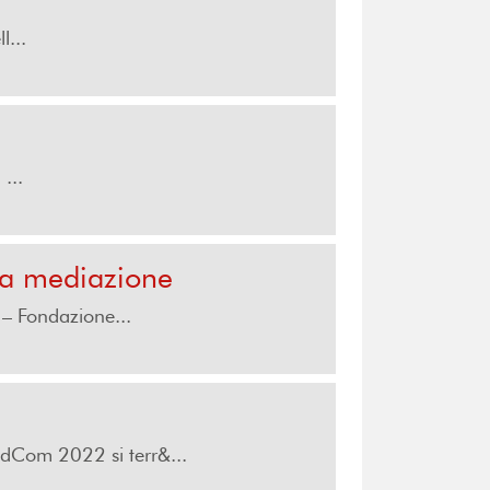
l...
...
va mediazione
 – Fondazione...
ledCom 2022 si terr&...