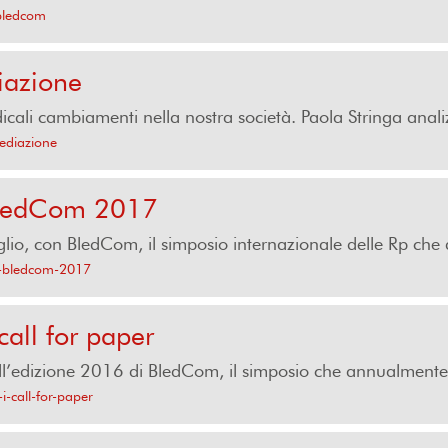
-bledcom
iazione
icali cambiamenti nella nostra società. Paola Stringa anal
mediazione
BledCom 2017
lio, con BledCom, il simposio internazionale delle Rp che d
-a-bledcom-2017
all for paper
ll’edizione 2016 di BledCom, il simposio che annualmente r
i-call-for-paper