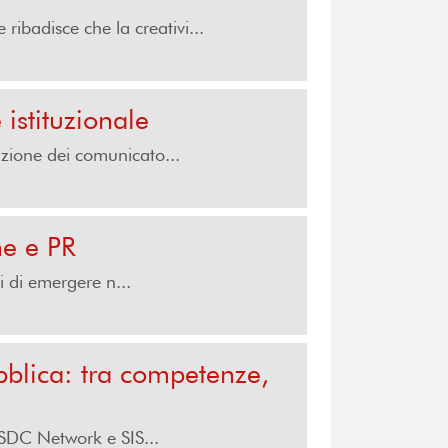
ibadisce che la creativi...
istituzionale
azione dei comunicato...
ne e PR
i di emergere n...
blica: tra competenze,
 SDC Network e SIS...