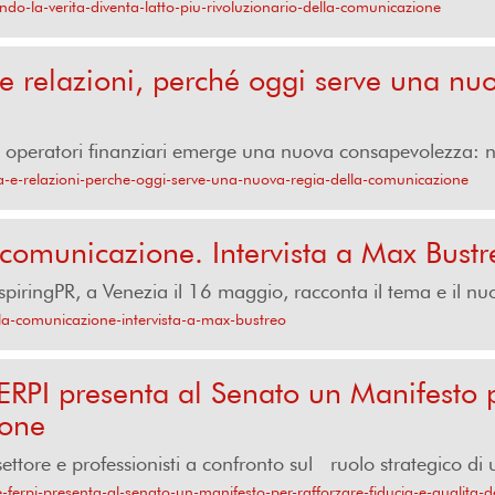
do-la-verita-diventa-latto-piu-rivoluzionario-della-comunicazione
 e relazioni, perché oggi serve una nuo
operatori finanziari emerge una nuova consapevolezza: nell
za-e-relazioni-perche-oggi-serve-una-nuova-regia-della-comunicazione
a comunicazione. Intervista a Max Bustr
nspiringPR, a Venezia il 16 maggio, racconta il tema e il nuo
ella-comunicazione-intervista-a-max-bustreo
ERPI presenta al Senato un Manifesto p
ione
 settore e professionisti a confronto sul ruolo strategico di
-ferpi-presenta-al-senato-un-manifesto-per-rafforzare-fiducia-e-qualita-