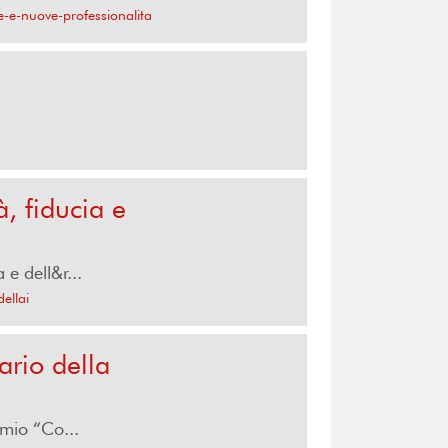
e-e-nuove-professionalita
, fiducia e
e dell&r...
ellai
ario della
emio “Co...