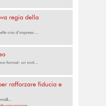
va regia della
e crisi d’impresa ...
eo
vo format: un invit...
er rafforzare fiducia e
 una&...
della-comunicazione