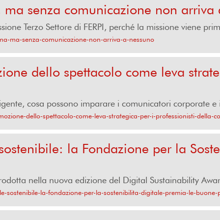
, ma senza comunicazione non arriva
one Terzo Settore di FERPI, perché la missione viene pri
prima-ma-senza-comunicazione-non-arriva-a-nessuno
zione dello spettacolo come leva strateg
gente, cosa possono imparare i comunicatori corporate e ist
emozione-dello-spettacolo-come-leva-strategica-per-i-professionisti-della-
ostenibile: la Fondazione per la Soste
odotta nella nuova edizione del Digital Sustainability Award
e-sostenibile-la-fondazione-per-la-sostenibilita-digitale-premia-le-buone-