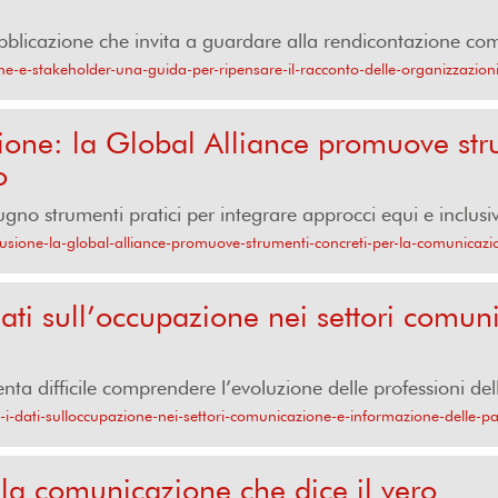
licazione che invita a guardare alla rendicontazione come
ne-e-stakeholder-una-guida-per-ripensare-il-racconto-delle-organizzazion
sione: la Global Alliance promuove str
o
no strumenti pratici per integrare approcci equi e inclusivi 
clusione-la-global-alliance-promuove-strumenti-concreti-per-la-comunicazi
ti sull’occupazione nei settori comun
ta difficile comprendere l’evoluzione delle professioni de
i-dati-sulloccupazione-nei-settori-comunicazione-e-informazione-delle-p
la comunicazione che dice il vero