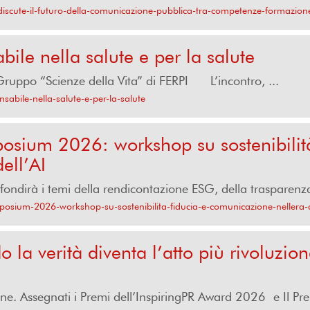
iscute-il-futuro-della-comunicazione-pubblica-tra-competenze-formazion
le nella salute e per la salute
 Gruppo “Scienze della Vita” di FERPI L’incontro, ...
abile-nella-salute-e-per-la-salute
ium 2026: workshop su sostenibilità
ell’AI
fondirà i temi della rendicontazione ESG, della trasparenza 
osium-2026-workshop-su-sostenibilita-fiducia-e-comunicazione-nellera-d
la verità diventa l’atto più rivoluzion
ne. Assegnati i Premi dell’InspiringPR Award 2026 e Il Pr