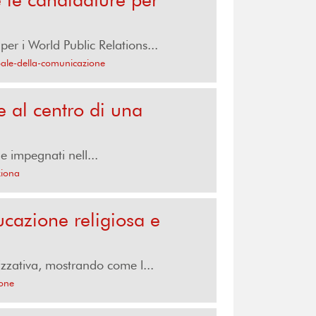
r i World Public Relations...
bale-della-comunicazione
 al centro di una
e impegnati nell...
ziona
ucazione religiosa e
zzativa, mostrando come l...
ione