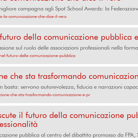
igliore campagna agli Spot School Awards: la Federazione r
a-la-comunicazione-che-dice-il-vero
 futuro della comunicazione pubblica e 
ssione sul ruolo delle associazioni professionali nella form
-nel-futuro-della-comunicazione-pubblica
ione che sta trasformando comunicazio
non basta: servono autorevolezza, fiducia e narrazioni capac
luzione-che-sta-trasformando-comunicazione-e-pr
ute il futuro della comunicazione pub
essionalità
cazione pubblica al centro del dibattito promosso da FPA,