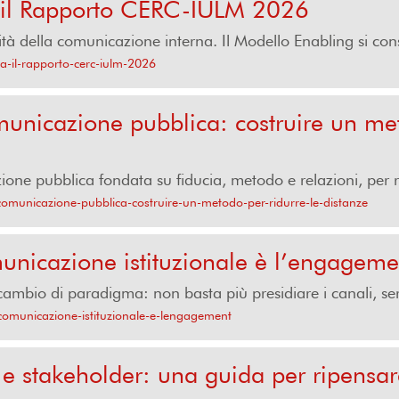
 il Rapporto CERC-IULM 2026
ità della comunicazione interna. Il Modello Enabling si con
a-il-rapporto-cerc-iulm-2026
icazione pubblica: costruire un meto
one pubblica fondata su fiducia, metodo e relazioni, per raf
omunicazione-pubblica-costruire-un-metodo-per-ridurre-le-distanze
unicazione istituzionale è l’engageme
mbio di paradigma: non basta più presidiare i canali, serve
-comunicazione-istituzionale-e-lengagement
e stakeholder: una guida per ripensare