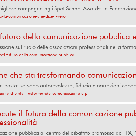
igliore campagna agli Spot School Awards: la Federazione r
a-la-comunicazione-che-dice-il-vero
 futuro della comunicazione pubblica e 
ssione sul ruolo delle associazioni professionali nella form
-nel-futuro-della-comunicazione-pubblica
ione che sta trasformando comunicazio
non basta: servono autorevolezza, fiducia e narrazioni capac
luzione-che-sta-trasformando-comunicazione-e-pr
ute il futuro della comunicazione pub
essionalità
cazione pubblica al centro del dibattito promosso da FPA,