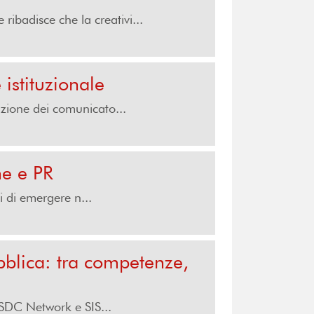
ibadisce che la creativi...
istituzionale
azione dei comunicato...
ne e PR
i di emergere n...
blica: tra competenze,
 SDC Network e SIS...