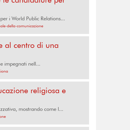
r i World Public Relations...
bale-della-comunicazione
 al centro di una
e impegnati nell...
ziona
ucazione religiosa e
zzativa, mostrando come l...
ione