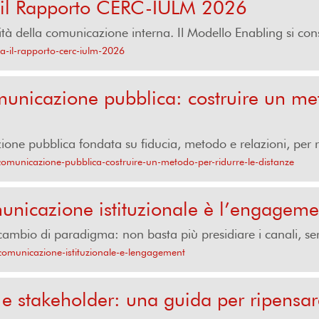
 il Rapporto CERC-IULM 2026
ità della comunicazione interna. Il Modello Enabling si con
a-il-rapporto-cerc-iulm-2026
icazione pubblica: costruire un meto
one pubblica fondata su fiducia, metodo e relazioni, per raf
omunicazione-pubblica-costruire-un-metodo-per-ridurre-le-distanze
unicazione istituzionale è l’engageme
mbio di paradigma: non basta più presidiare i canali, serve
-comunicazione-istituzionale-e-lengagement
e stakeholder: una guida per ripensare