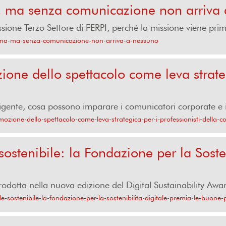
, ma senza comunicazione non arriva
one Terzo Settore di FERPI, perché la missione viene pri
prima-ma-senza-comunicazione-non-arriva-a-nessuno
zione dello spettacolo come leva strateg
gente, cosa possono imparare i comunicatori corporate e ist
emozione-dello-spettacolo-come-leva-strategica-per-i-professionisti-della-
ostenibile: la Fondazione per la Soste
odotta nella nuova edizione del Digital Sustainability Award
e-sostenibile-la-fondazione-per-la-sostenibilita-digitale-premia-le-buone-