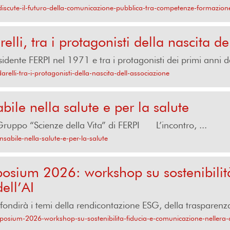
iscute-il-futuro-della-comunicazione-pubblica-tra-competenze-formazion
lli, tra i protagonisti della nascita de
idente FERPI nel 1971 e tra i protagonisti dei primi anni de
arelli-tra-i-protagonisti-della-nascita-dell-associazione
le nella salute e per la salute
 Gruppo “Scienze della Vita” di FERPI L’incontro, ...
abile-nella-salute-e-per-la-salute
ium 2026: workshop su sostenibilità
ell’AI
fondirà i temi della rendicontazione ESG, della trasparenza 
osium-2026-workshop-su-sostenibilita-fiducia-e-comunicazione-nellera-d