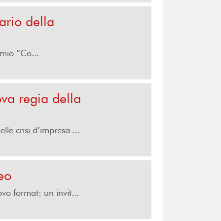
ario della
emio “Co...
va regia della
e crisi d’impresa ...
eo
vo format: un invit...