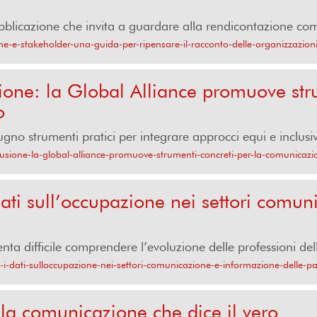
licazione che invita a guardare alla rendicontazione come
ne-e-stakeholder-una-guida-per-ripensare-il-racconto-delle-organizzazion
sione: la Global Alliance promuove str
o
no strumenti pratici per integrare approcci equi e inclusivi 
clusione-la-global-alliance-promuove-strumenti-concreti-per-la-comunicazi
ti sull’occupazione nei settori comun
ta difficile comprendere l’evoluzione delle professioni de
i-dati-sulloccupazione-nei-settori-comunicazione-e-informazione-delle-p
la comunicazione che dice il vero