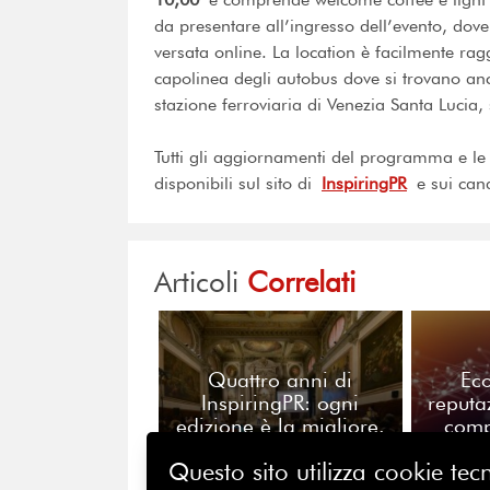
da presentare all’ingresso dell’evento, dove
versata online. La location è facilmente ra
capolinea degli autobus dove si trovano an
stazione ferroviaria di Venezia Santa Lucia, 
Tutti gli aggiornamenti del programma e le
disponibili sul sito di
InspiringPR
e sui cana
Articoli
Correlati
Quattro anni di
Ec
InspiringPR: ogni
reputa
edizione è la migliore.
comp
E non è un paradosso
da
Questo sito utilizza cookie tecn