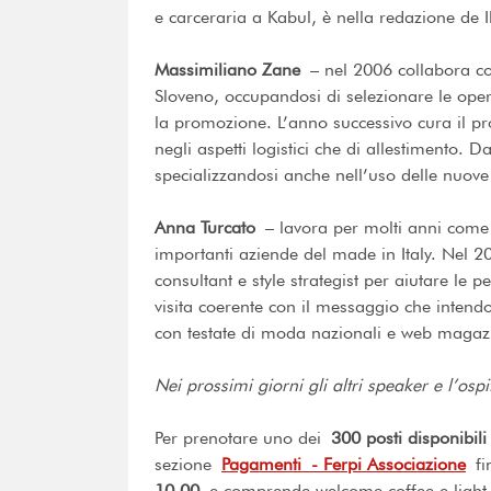
e carceraria a Kabul, è nella redazione de I
Massimiliano Zane
– nel 2006 collabora con
Sloveno, occupandosi di selezionare le opere
la promozione. L’anno successivo cura il pro
negli aspetti logistici che di allestimento. 
specializzandosi anche nell’uso delle nuove
Anna Turcato
– lavora per molti anni come 
importanti aziende del made in Italy. Nel 201
consultant e style strategist per aiutare le
visita coerente con il messaggio che inten
con testate di moda nazionali e web magaz
Nei prossimi giorni gli altri speaker e l’osp
Per prenotare uno dei
300 posti disponibili
sezione
Pagamenti - Ferpi Associazione
fin
10,00
e comprende welcome coffee e light l