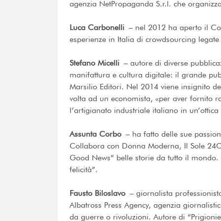
agenzia NetPropaganda S.r.l. che organizz
Luca Carbonelli
– nel 2012 ha aperto il Corp
esperienze in Italia di crowdsourcing legat
Stefano Micelli
– autore di diverse pubblicaz
manifattura e cultura digitale: il grande pu
Marsilio Editori. Nel 2014 viene insignito
volta ad un economista, «per aver fornito r
l’artigianato industriale italiano in un’ottic
Assunta Corbo
– ha fatto delle sue passioni
Collabora con Donna Moderna, Il Sole 24Ore
Good News” belle storie da tutto il mondo. 
felicità”.
Fausto Biloslavo
– giornalista professionist
Albatross Press Agency, agenzia giornalisti
da guerre o rivoluzioni. Autore di “Prigioni