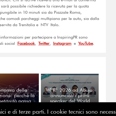
 sarà possibile richiedere la ricevuta per la quota
ggiungibile in 10 minuti sia da Piazzale Roma,
che comodi parcheggi multipiano per le auto, sia dalla
servita da Trenitalia e NTV Italo.
 informazioni per partecipare a InspiringPR sono
li social
Facebook
,
Twitter
,
Instagram
e
YouTube
.
onomia della
WPRF 2026 ad Abuja:
zione: perché la
annunciati i primi
etitività passa
speaker del World
lle relazioni
Public Relations Forum
ici e di terze parti. I cookie tecnici sono nece