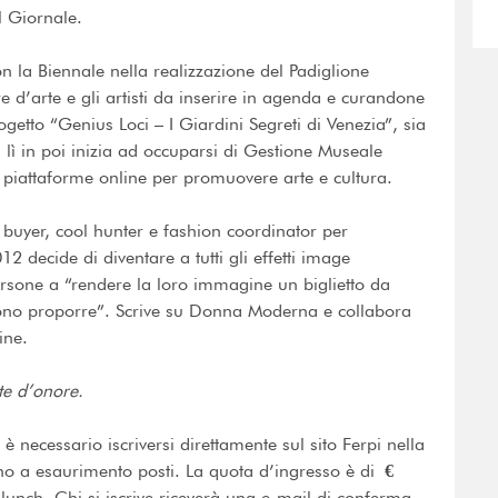
l Giornale.
 la Biennale nella realizzazione del Padiglione
 d’arte e gli artisti da inserire in agenda e curandone
getto “Genius Loci – I Giardini Segreti di Venezia”, sia
Da lì in poi inizia ad occuparsi di Gestione Museale
 piattaforme online per promuovere arte e cultura.
buyer, cool hunter e fashion coordinator per
2 decide di diventare a tutti gli effetti image
 persone a “rendere la loro immagine un biglietto da
dono proporre”. Scrive su Donna Moderna e collabora
ine.
ite d’onore.
è necessario iscriversi direttamente sul sito Ferpi nella
o a esaurimento posti. La quota d’ingresso è di
€
unch. Chi si iscrive riceverà una e-mail di conferma