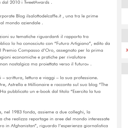
a dal 2010 i TweetAwards .
orate Blog ilsalottodelcaffe.it , una tra le prime
e al mondo aziendale .
ioni su tematiche riguardanti il rapporto tra
bblico lo ha conosciuto con “Futuro Artigiano”, edito da
 del Premio Compasso d’Oro, assegnato per la prima
agioni economiche e pratiche per rivalutare
a non nostalgica ma proiettata verso il futuro» .
 – scrittura, lettura e viaggi – la sua professione.
, Astrella e Millionaire e racconta sul suo blog “The
Ha pubblicato un e-book dal titolo “Esercita la tua
a, nel 1983 fonda, assieme a due colleghi, la
ca che realizza reportage in aree del mondo interessate
ero in Afghanistan”, riguardo l’esperienza giornalistica