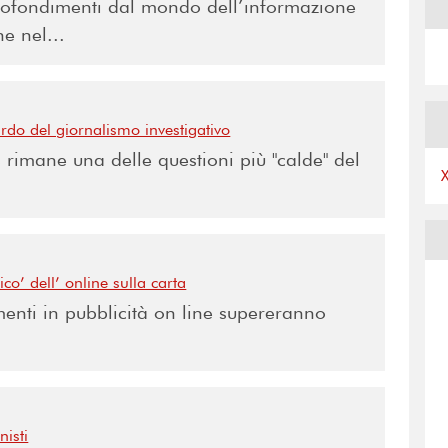
rofondimenti dal mondo dell’informazione
e nel...
rdo del giornalismo investigativo
 rimane una delle questioni più "calde" del
ico’ dell’ online sulla carta
menti in pubblicità on line supereranno
isti