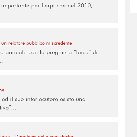
 importante per Ferpi che nel 2010,
i un relatore pubblico miscredente
o annuale con la preghiera “laica” di
..
one
 ed il suo interlocutore esiste una
iva”...
orie – L’apoteosi dello spin doctor