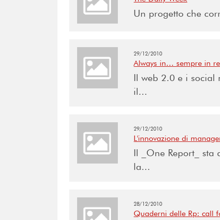
Un progetto che corre
29/12/2010
Always in… sempre in re
Il web 2.0 e i soci
il...
29/12/2010
L'innovazione di managem
Il _One Report_ sta 
la...
28/12/2010
Quaderni delle Rp: call 