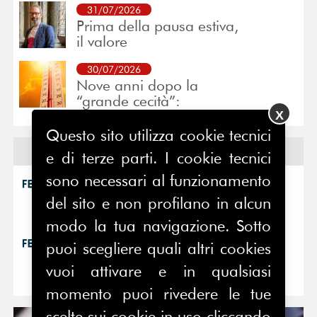
31/07/2026
Prima della pausa estiva,
il valore
30/07/2026
Nove anni dopo la
“grande cecità”:
X
Questo sito utilizza cookie tecnici
Eventi
e di terze parti. I cookie tecnici
sono necessari al funzionamento
15/07/2026
Comunicare la
del sito e non profilano in alcun
complessità è complesso
modo la tua navigazione. Sotto
04/05/2026
puoi scegliere quali altri cookies
InspiringPR 2026 si
avvicina: aperte le
vuoi attivare e in qualsiasi
momento puoi rivedere le tue
scelte sui cookie in uso cliccando