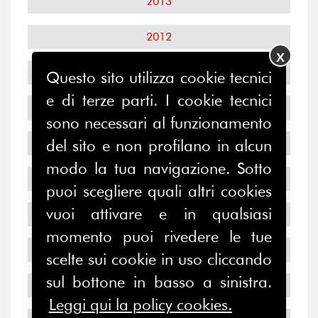
2013
2012
X
2011
Questo sito utilizza cookie tecnici
e di terze parti. I cookie tecnici
2010
sono necessari al funzionamento
2009
del sito e non profilano in alcun
modo la tua navigazione. Sotto
2008
puoi scegliere quali altri cookies
vuoi attivare e in qualsiasi
2007
momento puoi rivedere le tue
2006
scelte sui cookie in uso cliccando
sul bottone in basso a sinistra.
2005
Leggi qui la policy cookies.