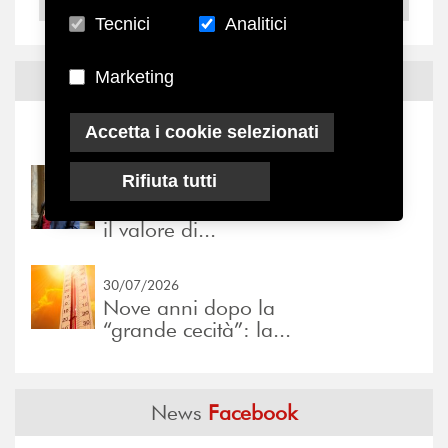
2004
Tecnici
Analitici
Marketing
Notizie ed
Eventi
Accetta i cookie selezionati
Notizie
-
Eventi
Rifiuta tutti
31/07/2026
Prima della pausa estiva,
il valore di...
30/07/2026
Nove anni dopo la
“grande cecità”: la...
News
Facebook