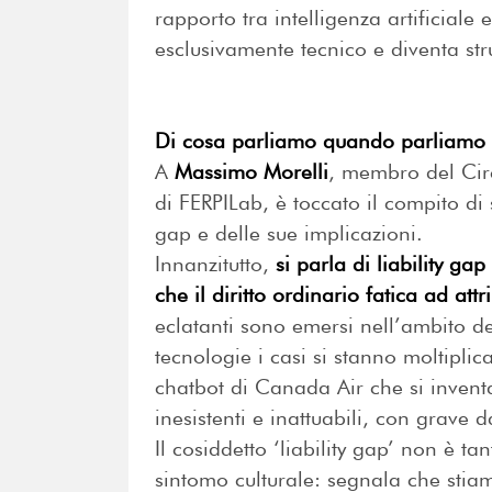
rapporto tra intelligenza artificiale 
esclusivamente tecnico e diventa stru
Di cosa parliamo quando parliamo di
A
Massimo Morelli
, membro del Circ
di FERPILab, è toccato il compito di 
gap e delle sue implicazioni.
Innanzitutto,
si parla di liability g
che il diritto ordinario fatica ad attr
eclatanti sono emersi nell’ambito d
tecnologie i casi si stanno moltipli
chatbot di Canada Air che si inventa
inesistenti e inattuabili, con grave d
Il cosiddetto ‘liability gap’ non è ta
sintomo culturale: segnala che sti