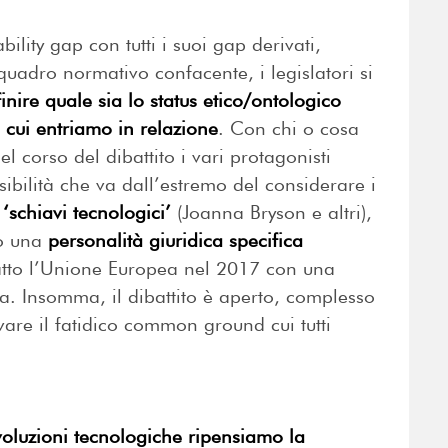
ility gap con tutti i suoi gap derivati,
uadro normativo confacente, i legislatori si
inire quale sia lo status etico/ontologico
n cui entriamo in relazione
. Con chi o cosa
corso del dibattito i vari protagonisti
ibilità che va dall’estremo del considerare i
 ‘schiavi tecnologici’
(Joanna Bryson e altri),
ro una
personalità giuridica specifica
atto l’Unione Europea nel 2017 con una
rata. Insomma, il dibattito è aperto, complesso
are il fatidico common ground cui tutti
voluzioni tecnologiche ripensiamo la