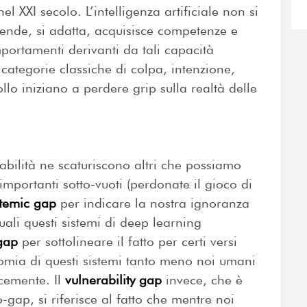
 XXI secolo. L’intelligenza artificiale non si
prende, si adatta, acquisisce competenze e
ortamenti derivanti da tali capacità
ategorie classiche di colpa, intenzione,
ollo iniziano a perdere grip sulla realtà delle
abilità ne scaturiscono altri che possiamo
importanti sotto-vuoti (perdonate il gioco di
stemic gap
per indicare la nostra ignoranza
uali questi sistemi di deep learning
gap
per sottolineare il fatto per certi versi
omia di questi sistemi tanto meno noi umani
acemente. Il
vulnerability gap
invece, che è
o-gap, si riferisce al fatto che mentre noi