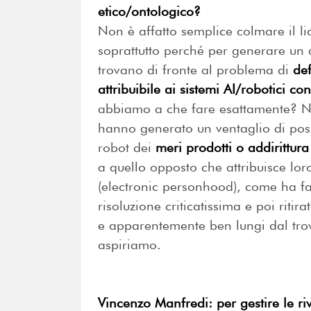
etico/ontologico?
Non è affatto semplice colmare il liab
soprattutto perché per generare un q
trovano di fronte al problema di
def
attribuibile ai sistemi AI/robotici co
abbiamo a che fare esattamente? Nel 
hanno generato un ventaglio di poss
robot dei
meri prodotti o addirittura
a quello opposto che attribuisce lo
(electronic personhood), come ha f
risoluzione criticatissima e poi riti
e apparentemente ben lungi dal trov
aspiriamo.
Vincenzo Manfredi: per gestire le ri