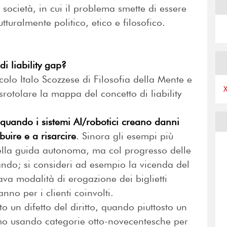
e società, in cui il problema smette di essere
tturalmente politico, etico e filosofico.
 liability gap?
olo Italo Scozzese di Filosofia della Mente e
srotolare la mappa del concetto di liability
ap quando i sistemi AI/robotici creano danni
ibuire e a risarcire
. Sinora gli esempi più
ella guida autonoma, ma col progresso delle
cando; si consideri ad esempio la vicenda del
va modalità di erogazione dei biglietti
anno per i clienti coinvolti.
nto un difetto del diritto, quando piuttosto un
amo usando categorie otto-novecentesche per