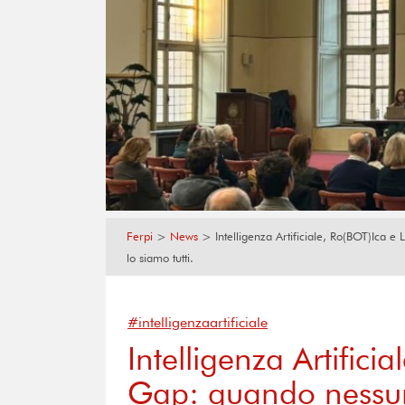
Ferpi
>
News
>
Intelligenza Artificiale, Ro(BOT)Ica e
lo siamo tutti.
#intelligenzaartificiale
Intelligenza Artificia
Gap: quando nessun