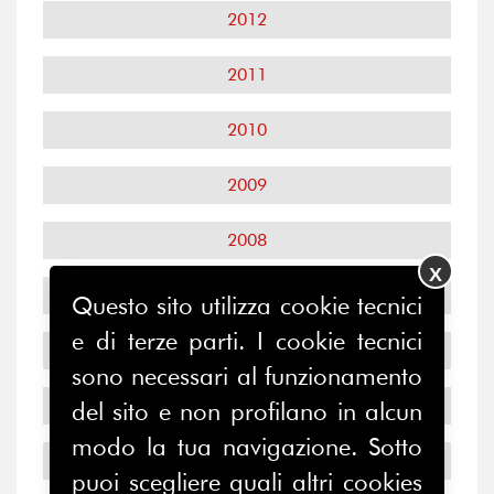
2012
2011
2010
2009
2008
X
2007
Questo sito utilizza cookie tecnici
e di terze parti. I cookie tecnici
2006
sono necessari al funzionamento
2005
del sito e non profilano in alcun
modo la tua navigazione. Sotto
2004
puoi scegliere quali altri cookies