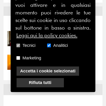
vuoi attivare e in qualsiasi
Notizie ed
Eventi
momento puoi rivedere le tue
scelte sui cookie in uso cliccando
Notizie
-
Eventi
sul bottone in basso a sinistra.
Leggi qui la policy cookies.
31/07/2026
Prima della pausa estiva,
Tecnici
Analitici
il valore di...
Marketing
30/07/2026
Nove anni dopo la
“grande cecità”: la...
Accetta i cookie selezionati
Rifiuta tutti
News
Facebook