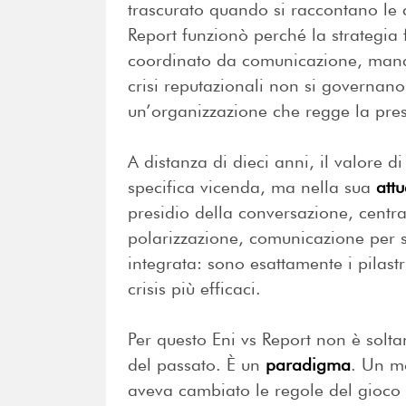
trascurato quando si raccontano le c
Report funzionò perché la strategia
coordinato da comunicazione, manag
crisi reputazionali non si governan
un’organizzazione che regge la pre
A distanza di dieci anni, il valore d
specifica vicenda, ma nella sua
att
presidio della conversazione, centra
polarizzazione, comunicazione per st
integrata: sono esattamente i pilastri
crisis più efficaci.
Per questo Eni vs Report non è solt
del passato. È un
paradigma
. Un mo
aveva cambiato le regole del gioco e