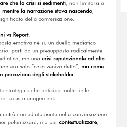
are che la crisi si sedimenti
, non limitarsi a
e
mentre la narrazione stava nascendo
,
significato della conversazione.
ni vs Report
.
sposta emotiva né su un duello mediatico
rario, partì da un presupposto radicalmente
mediatica, ma una
crisi reputazionale ad alta
o non era solo “cosa veniva detto”,
ma come
la percezione degli stakeholder
.
o strategico che anticipa molte delle
 nel crisis management.
a entrò immediatamente nella conversazione
n per polemizzare, ma per
contestualizzare
,