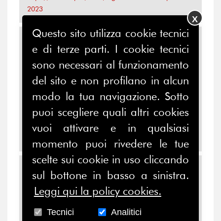
2023
X
Questo sito utilizza cookie tecnici
Il ruolo delle imprese nella
e di terze parti. I cookie tecnici
transizione ecologica e
sono necessari al funzionamento
digitale
del sito e non profilano in alcun
Refe – Strategie di sviluppo
modo la tua navigazione. Sotto
sostenibile organizza giovedì 9
puoi scegliere quali altri cookies
febbraio alle ore 17.00 ne...
https://www.ferpi.it/eventi/il-ruolo-delle-imprese-nella-
vuoi attivare e in qualsiasi
transizione-ecologica-e-digitale
momento puoi rivedere le tue
scelte sui cookie in uso cliccando
I musei d’impresa più
sul bottone in basso a sinistra.
digitalizzati di quelli
Leggi qui la policy cookies.
tradizionali
Tecnici
Analitici
Quasi metà delle imprese usa touch screen,