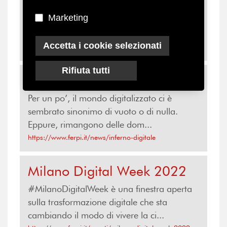
realtà aumentata e installazioni interattive
Marketing
per le iniziative...
https://www.ferpi.it/news/i-musei-dimpresa-piu-
Accetta i cookie selezionati
digitalizzati-di-quelli-tradizionali
Rifiuta tutti
Inferno digitale
Per un po’, il mondo digitalizzato ci è
sembrato sinonimo di vuoto o di nulla.
Eppure, rimangono delle dom...
https://www.ferpi.it/news/inferno-digitale
Milano Digital Week 2022
#MilanoDigitalWeek è una finestra aperta
sulla trasformazione digitale che sta
cambiando il modo di vivere la ci...