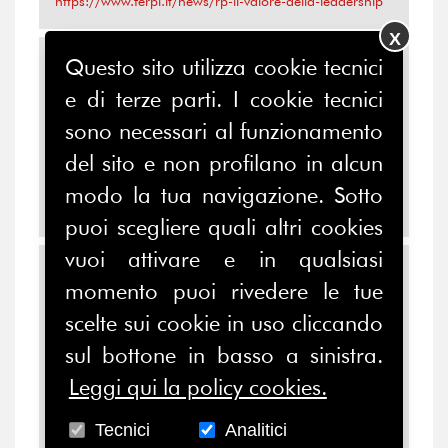
https://www.ferpi.it/news/rp-il-valore-della-leadership
X
Leadership: il futuro è
Questo sito utilizza cookie tecnici
donna
e di terze parti. I cookie tecnici
sono necessari al funzionamento
Le donne leader comunicano in modo più
efficace rispetto agli uomini: è quanto
del sito e non profilano in alcun
hanno espresso il 57% degli intervistati ...
modo la tua navigazione. Sotto
https://www.ferpi.it/news/leadership-il-futuro-e-donna
puoi scegliere quali altri cookies
vuoi attivare e in qualsiasi
Nella leadership il futuro
momento puoi rivedere le tue
delle Rp
scelte sui cookie in uso cliccando
La leadership è una questione chiave e la
sul bottone in basso a sinistra.
creazione di nuovo modello che veda le Rp
Leggi qui la policy cookies.
alla guida delle organizzazioni è un...
https://www.ferpi.it/news/nella-leadership-il-futuro-
Tecnici
Analitici
delle-rp