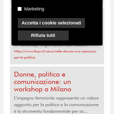
Marketing
Nelle donne una speranza
per la politica
Accetta i cookie selezionati
Un messaggio fondamentalmente positivo
Rifiuta tutti
quello emerso dall’ultimo incontro del ciclo
di workshop, organizzato dall’Associ...
https://www.ferpi.it/news/nelle-donne-una-speranza-
per-la-politica
Donne, politica e
comunicazione: un
workshop a Milano
L’impegno femminile rappresenta un valore
aggiunto per la politica e la comunicazione
è lo strumento fondamentale per ac...