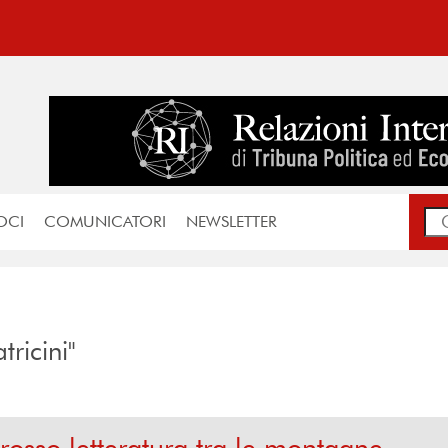
OCI
COMUNICATORI
NEWSLETTER
tricini"
rosso letteratura tra le montagne