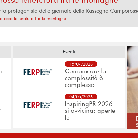
venta protagonista delle giornate della Rassegna Camporosso
porosso-letteratura-tra-le-montagne
Eventi
15/07/2026
a
Comunicare la
complessità è
complesso
04/05/2026
InspiringPR 2026
si avvicina: aperte
”:
le