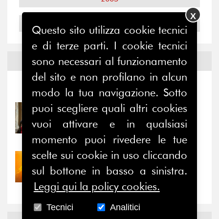
X
2004
Questo sito utilizza cookie tecnici
e di terze parti. I cookie tecnici
sono necessari al funzionamento
Notizie ed
Eventi
del sito e non profilano in alcun
Notizie
-
Eventi
modo la tua navigazione. Sotto
puoi scegliere quali altri cookies
31/07/2026
Prima della pausa estiva,
vuoi attivare e in qualsiasi
il valore di...
momento puoi rivedere le tue
scelte sui cookie in uso cliccando
30/07/2026
sul bottone in basso a sinistra.
Nove anni dopo la
“grande cecità”: la...
Leggi qui la policy cookies.
Tecnici
Analitici