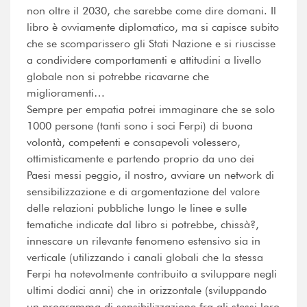
non oltre il 2030, che sarebbe come dire domani. Il
libro è ovviamente diplomatico, ma si capisce subito
che se scomparissero gli Stati Nazione e si riuscisse
a condividere comportamenti e attitudini a livello
globale non si potrebbe ricavarne che
miglioramenti…
Sempre per empatia potrei immaginare che se solo
1000 persone (tanti sono i soci Ferpi) di buona
volontà, competenti e consapevoli volessero,
ottimisticamente e partendo proprio da uno dei
Paesi messi peggio, il nostro, avviare un network di
sensibilizzazione e di argomentazione del valore
delle relazioni pubbliche lungo le linee e sulle
tematiche indicate dal libro si potrebbe, chissà?,
innescare un rilevante fenomeno estensivo sia in
verticale (utilizzando i canali globali che la stessa
Ferpi ha notevolmente contribuito a sviluppare negli
ultimi dodici anni) che in orizzontale (sviluppando
un programma di sensibilizzazione fra gli stessi loro