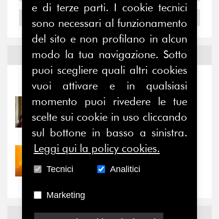
e di terze parti. I cookie tecnici
2004
sono necessari al funzionamento
del sito e non profilano in alcun
modo la tua navigazione. Sotto
Notizie ed
Eventi
puoi scegliere quali altri cookies
Notizie
-
Eventi
vuoi attivare e in qualsiasi
momento puoi rivedere le tue
31/07/2026
scelte sui cookie in uso cliccando
Prima della pausa estiva,
il valore di...
sul bottone in basso a sinistra.
Leggi qui la policy cookies.
30/07/2026
Nove anni dopo la
Tecnici
Analitici
“grande cecità”: la...
Marketing
News
Facebook