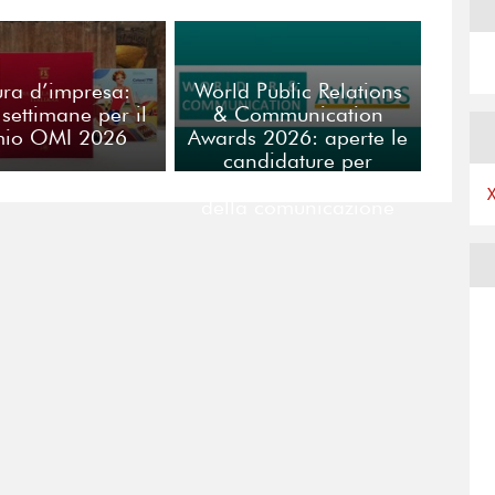
ura d’impresa:
World Public Relations
 settimane per il
& Communication
mio OMI 2026
Awards 2026: aperte le
candidature per
l’eccellenza globale
della comunicazione