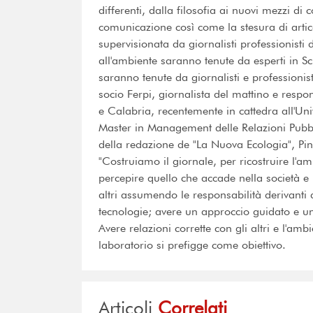
differenti, dalla filosofia ai nuovi mezzi d
comunicazione così come la stesura di artico
supervisionata da giornalisti professionisti d
all'ambiente saranno tenute da esperti in 
saranno tenute da giornalisti e professionis
socio Ferpi, giornalista del mattino e resp
e Calabria, recentemente in cattedra all'Univ
Master in Management delle Relazioni Pubbl
della redazione de "La Nuova Ecologia", Pin
"Costruiamo il giornale, per ricostruire l'a
percepire quello che accade nella società e n
altri assumendo le responsabilità derivant
tecnologie; avere un approccio guidato e u
Avere relazioni corrette con gli altri e l'ambi
laboratorio si prefigge come obiettivo.
Articoli
Correlati