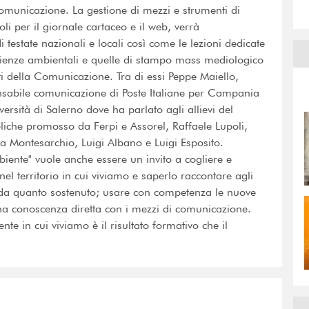
i comunicazione. La gestione di mezzi e strumenti di
li per il giornale cartaceo e il web, verrà
i testate nazionali e locali così come le lezioni dedicate
Scienze ambientali e quelle di stampo mass mediologico
ti della Comunicazione. Tra di essi Peppe Maiello,
onsabile comunicazione di Poste Italiane per Campania
ersità di Salerno dove ha parlato agli allievi del
iche promosso da Ferpi e Assorel, Raffaele Lupoli,
a Montesarchio, Luigi Albano e Luigi Esposito.
mbiente" vuole anche essere un invito a cogliere e
el territorio in cui viviamo e saperlo raccontare agli
i da quanto sostenuto; usare con competenza le nuove
na conoscenza diretta con i mezzi di comunicazione.
ente in cui viviamo è il risultato formativo che il