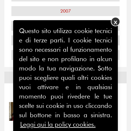
2007
X
2006
Questo sito utilizza cookie tecnici
e di terze parti. I cookie tecnici
2005
sono necessari al funzionamento
2004
del sito e non profilano in alcun
modo la tua navigazione. Sotto
puoi scegliere quali altri cookies
Notizie ed
Eventi
vuoi attivare e in qualsiasi
Notizie
-
Eventi
momento puoi rivedere le tue
scelte sui cookie in uso cliccando
31/07/2026
Prima della pausa estiva,
sul bottone in basso a sinistra.
il valore di...
Leggi qui la policy cookies.