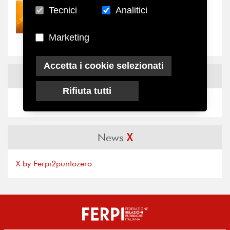
Tecnici
Analitici
30/07/2026
Nove anni dopo la
“grande cecità”: la...
Marketing
Accetta i cookie selezionati
News
Facebook
Rifiuta tutti
News
X
X by Ferpi2puntozero