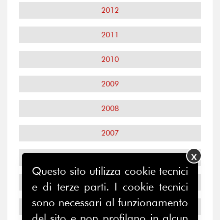
2012
2011
2010
2009
2008
2007
X
2006
Questo sito utilizza cookie tecnici
2005
e di terze parti. I cookie tecnici
sono necessari al funzionamento
2004
del sito e non profilano in alcun