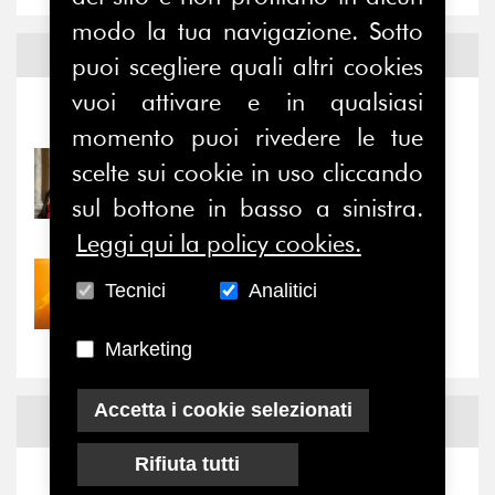
modo la tua navigazione. Sotto
Notizie ed
Eventi
puoi scegliere quali altri cookies
vuoi attivare e in qualsiasi
Notizie
-
Eventi
momento puoi rivedere le tue
scelte sui cookie in uso cliccando
31/07/2026
Prima della pausa estiva,
sul bottone in basso a sinistra.
il valore di...
Leggi qui la policy cookies.
30/07/2026
Tecnici
Analitici
Nove anni dopo la
“grande cecità”: la...
Marketing
Accetta i cookie selezionati
News
Facebook
Rifiuta tutti