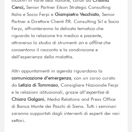
incontri in varie sedi italiane, curati da
Cristina
Cenci,
Senior Partner Eikon Strategic Consulting
Italia e Socio Ferpi e
Giampietro Vecchiato
, Senior
Partner e Direttore Clienti P.R. Consulting Srl e Socio
Ferpi, affronteranno la delicata tematica che
riguarda la relazione tra medico e paziente,
attraverso lo studio di strumenti
on
e
offline
che
consentono il racconto e la condivisione e
dell’esperienza della malattia.
Altri appuntamenti in agenda riguardano la
comunicazione d’emergenza
, con un corso curato
da
Letizia di Tommaso
, Consigliere Nazionale Ferpi
e le relazioni istituzionali, grazie all’
expertise
di
Chiara Galgani
, Media Relations and Press Office
di Banca Monte dei Paschi di Siena. Tutti i seminari
saranno supportati dagli interventi di esperti dei vari
settori.