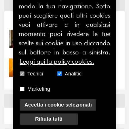
modo la tua navigazione. Sotto
Notizie ed
Eventi
puoi scegliere quali altri cookies
Notizie
-
Eventi
vuoi attivare e in qualsiasi
momento puoi rivedere le tue
31/07/2026
Prima della pausa estiva,
scelte sui cookie in uso cliccando
il valore di...
sul bottone in basso a sinistra.
Leggi qui la policy cookies.
30/07/2026
Nove anni dopo la
Tecnici
Analitici
“grande cecità”: la...
Marketing
News
Facebook
Accetta i cookie selezionati
Rifiuta tutti