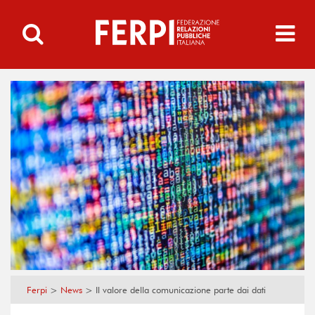
Ferpi
>
News
>
Il valore della comunicazione parte dai dati