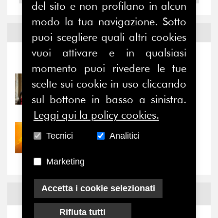
del sito e non profilano in alcun
modo la tua navigazione. Sotto
Notizie ed
Eventi
puoi scegliere quali altri cookies
vuoi attivare e in qualsiasi
Notizie
-
Eventi
momento puoi rivedere le tue
scelte sui cookie in uso cliccando
31/07/2026
Prima della pausa estiva,
sul bottone in basso a sinistra.
il valore di...
Leggi qui la policy cookies.
30/07/2026
Tecnici
Analitici
Nove anni dopo la
“grande cecità”: la...
Marketing
Accetta i cookie selezionati
News
Facebook
Rifiuta tutti