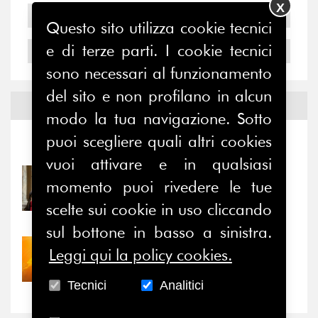
X
2005
Questo sito utilizza cookie tecnici
e di terze parti. I cookie tecnici
2004
sono necessari al funzionamento
del sito e non profilano in alcun
Notizie ed
Eventi
modo la tua navigazione. Sotto
puoi scegliere quali altri cookies
Notizie
-
Eventi
vuoi attivare e in qualsiasi
31/07/2026
momento puoi rivedere le tue
Prima della pausa estiva,
scelte sui cookie in uso cliccando
il valore di...
sul bottone in basso a sinistra.
30/07/2026
Leggi qui la policy cookies.
Nove anni dopo la
“grande cecità”: la...
Tecnici
Analitici