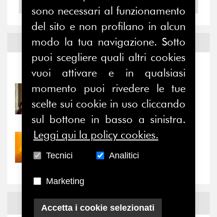
2004
sono necessari al funzionamento
del sito e non profilano in alcun
modo la tua navigazione. Sotto
Notizie ed
Eventi
puoi scegliere quali altri cookies
Notizie
-
Eventi
vuoi attivare e in qualsiasi
momento puoi rivedere le tue
31/07/2026
scelte sui cookie in uso cliccando
Prima della pausa estiva,
il valore di...
sul bottone in basso a sinistra.
Leggi qui la policy cookies.
30/07/2026
Nove anni dopo la
Tecnici
Analitici
“grande cecità”: la...
Marketing
News
Facebook
Accetta i cookie selezionati