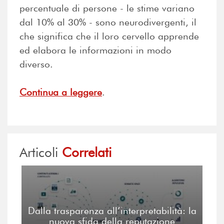
percentuale di persone - le stime variano
dal 10% al 30% - sono neurodivergenti, il
che significa che il loro cervello apprende
ed elabora le informazioni in modo
diverso.
Continua a leggere
.
Risultati della traduzion
Ma un altro aspetto della questione
Articoli
Correlati
Dalla trasparenza all’interpretabilità: la
nuova sfida della reputazione