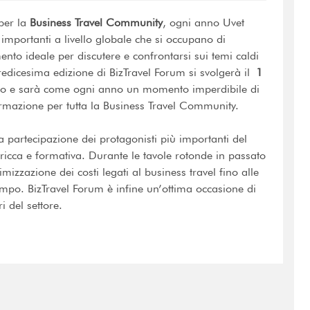
per la
Business Travel Community
, ogni anno Uvet
 importanti a livello globale che si occupano di
ento ideale per discutere e confrontarsi sui temi caldi
tredicesima edizione di BizTravel Forum si svolgerà il
1
Co e sarà come ogni anno un momento imperdibile di
rmazione per tutta la Business Travel Community.
ma partecipazione dei protagonisti più importanti del
ricca e formativa. Durante le tavole rotonde in passato
ttimizzazione dei costi legati al business travel fino alle
mpo. BizTravel Forum è infine un’ottima occasione di
i del settore.