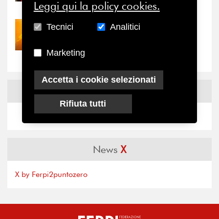
il valore di...
Leggi qui la policy cookies.
Tecnici
Analitici
30/07/2026
Nove anni dopo la
“grande cecità”: la...
Marketing
Accetta i cookie selezionati
News
Facebook
Rifiuta tutti
News
X
X by Ferpi2puntozero