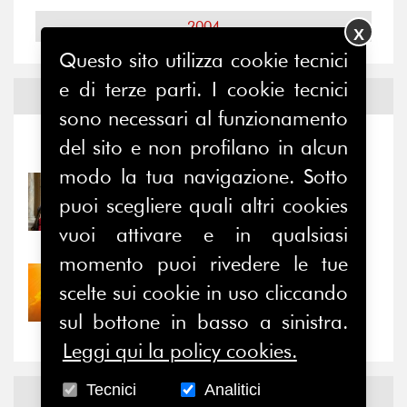
2004
X
Questo sito utilizza cookie tecnici
e di terze parti. I cookie tecnici
Notizie ed
Eventi
sono necessari al funzionamento
del sito e non profilano in alcun
Notizie
-
Eventi
modo la tua navigazione. Sotto
31/07/2026
puoi scegliere quali altri cookies
Prima della pausa estiva,
il valore di...
vuoi attivare e in qualsiasi
momento puoi rivedere le tue
30/07/2026
scelte sui cookie in uso cliccando
Nove anni dopo la
sul bottone in basso a sinistra.
“grande cecità”: la...
Leggi qui la policy cookies.
Tecnici
Analitici
News
Facebook