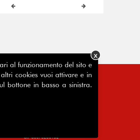
X
ssari al funzionamento del sito e
ltri cookies vuoi attivare e in
FERPINews
ul bottone in basso a sinistra.
Registrazione Tribunale di Milano
7604/2025
Sede legale:
Via Madre Cabrini, 10
20122 Milano
P.IVA 10651340159
C.F 80076230152