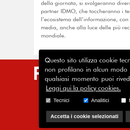
della giornata, si svolgeranno diver
partner IDMO, che toccheranno i te
l’ecosistema dell’informazione, con p
media, anche alla luce delle più rece
mondiale.
Questo sito utilizza cookie tecn
non profilano in alcun modo la
SIT
qualsiasi momento puoi riveder
HO
Leggi qui la policy cookies.
CH
Tecnici
Analitici
AS
SO
Accetta i cookie selezionati
CO