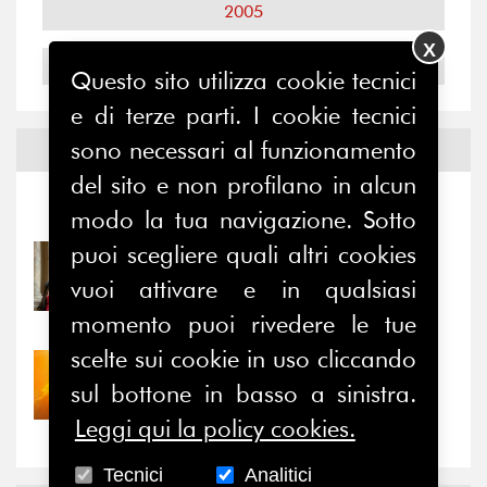
2005
X
2004
Questo sito utilizza cookie tecnici
e di terze parti. I cookie tecnici
sono necessari al funzionamento
Notizie ed
Eventi
del sito e non profilano in alcun
Notizie
-
Eventi
modo la tua navigazione. Sotto
puoi scegliere quali altri cookies
31/07/2026
Prima della pausa estiva,
vuoi attivare e in qualsiasi
il valore di...
momento puoi rivedere le tue
scelte sui cookie in uso cliccando
30/07/2026
sul bottone in basso a sinistra.
Nove anni dopo la
“grande cecità”: la...
Leggi qui la policy cookies.
Tecnici
Analitici