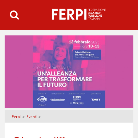
Ferpi
>
Eventi
>