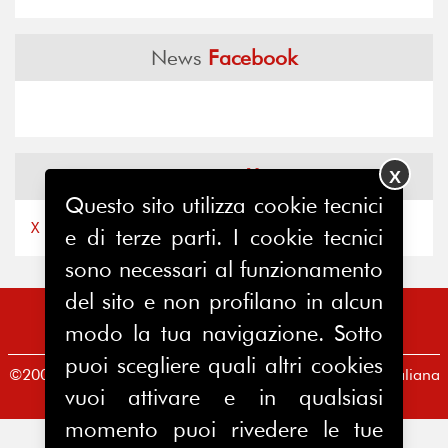
News
Facebook
News
X
X
Questo sito utilizza cookie tecnici
X by Ferpi2puntozero
e di terze parti. I cookie tecnici
sono necessari al funzionamento
del sito e non profilano in alcun
modo la tua navigazione. Sotto
puoi scegliere quali altri cookies
©2008-2026 FERPI - Federazione Relazioni Pubbliche Italiana
vuoi attivare e in qualsiasi
Redazione
|
Condizioni d’uso
|
Privacy Policy
momento puoi rivedere le tue