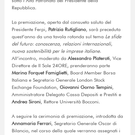
sotto l’Alto Patronato del Presidente della
Repubblica.
La premiazione, aperta dal consueto saluto del
Presidente Ferpi,
Patrizia Rutigliano
, sarà preceduta
quest’anno da una tavola rotonda sul tema
Le sfide
del futuro: conoscenza, relazioni internazionali,
nuova sostenibilità per le imprese italiane.
All’incontro, moderato da
Alessandro Plateroti
, Vice
Direttore de Il Sole 24ORE, prenderanno parte
Marina Forquet Famiglietti
, Board Member Borsa
Italiana e Segretario Generale London Stock
Exchange Foundation,
Giovanni Gorno Tempini
,
Amministratore Delegato Cassa Depositi e Prestiti e
Andrea Sironi
, Rettore Università Bocconi.
A seguire la cerimonia di premiazione, introdotta da
Annamaria Ferrari
, Segretario Generale Oscar di
Bilancio, nel corso della quale verranno assegnati i