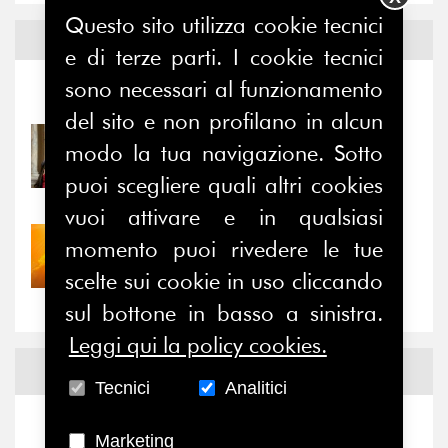
Questo sito utilizza cookie tecnici
Notizie ed
Eventi
e di terze parti. I cookie tecnici
sono necessari al funzionamento
Notizie
-
Eventi
del sito e non profilano in alcun
31/07/2026
modo la tua navigazione. Sotto
Prima della pausa estiva,
puoi scegliere quali altri cookies
il valore di...
vuoi attivare e in qualsiasi
30/07/2026
momento puoi rivedere le tue
Nove anni dopo la
scelte sui cookie in uso cliccando
“grande cecità”: la...
sul bottone in basso a sinistra.
Leggi qui la policy cookies.
News
Facebook
Tecnici
Analitici
Marketing