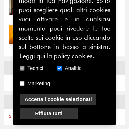
modo la tua navigazione. Sotto
31/07/2026
Prima della pausa estiva,
puoi scegliere quali altri cookies
il valore di...
vuoi attivare e in qualsiasi
momento puoi rivedere le tue
30/07/2026
scelte sui cookie in uso cliccando
Nove anni dopo la
“grande cecità”: la...
sul bottone in basso a sinistra.
Leggi qui la policy cookies.
News
Facebook
Tecnici
Analitici
Marketing
Accetta i cookie selezionati
News
X
Rifiuta tutti
X by Ferpi2puntozero