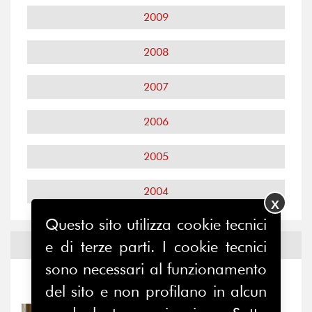
2009
2008
2007
2006
2005
2004
X
Questo sito utilizza cookie tecnici
e di terze parti. I cookie tecnici
Notizie ed
Eventi
sono necessari al funzionamento
Notizie
-
Eventi
del sito e non profilano in alcun