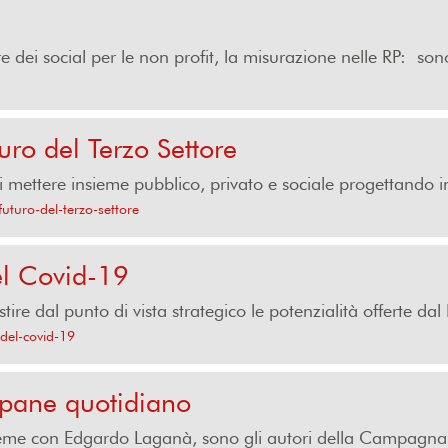
ore dei social per le non profit, la misurazione nelle RP: sono
turo del Terzo Settore
 mettere insieme pubblico, privato e sociale progettando i
futuro-del-terzo-settore
del Covid-19
ire dal punto di vista strategico le potenzialità offerte dal 
-del-covid-19
o pane quotidiano
nsieme con Edgardo Laganà, sono gli autori della Campagna 