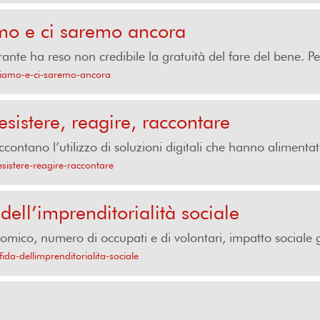
iamo e ci saremo ancora
rante ha reso non credibile la gratuità del fare del bene. P
i-siamo-e-ci-saremo-ancora
istere, reagire, raccontare
accontano l’utilizzo di soluzioni digitali che hanno alimentato
sistere-reagire-raccontare
a dell’imprenditorialità sociale
nomico, numero di occupati e di volontari, impatto sociale g
fida-dellimprenditorialita-sociale