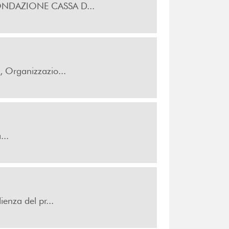
t FONDAZIONE CASSA D...
, Organizzazio...
..
ienza del pr...