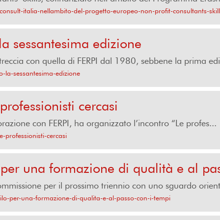
uconsult-italia-nellambito-del-progetto-europeo-non-profit-consultants-skil
 la sessantesima edizione
intreccia con quella di FERPI dal 1980, sebbene la prima ediz
so-la-sessantesima-edizione
rofessionisti cercasi
orazione con FERPI, ha organizzato l’incontro “Le profes...
-professionisti-cercasi
 per una formazione di qualità e al pa
missione per il prossimo triennio con uno sguardo orientat
filo-per-una-formazione-di-qualita-e-al-passo-con-i-tempi