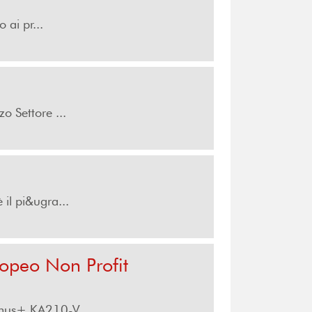
 ai pr...
zo Settore ...
il pi&ugra...
uropeo Non Profit
asmus+ KA210-V...