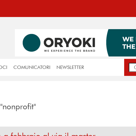
OCI
COMUNICATORI
NEWSLETTER
 "nonprofit"
a febbraio al via il master