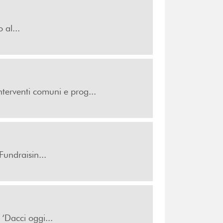
 al...
nterventi comuni e prog...
Fundraisin...
‘Dacci oggi...