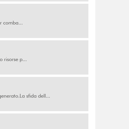
er comba...
 risorse p...
enerato.La sfida dell...