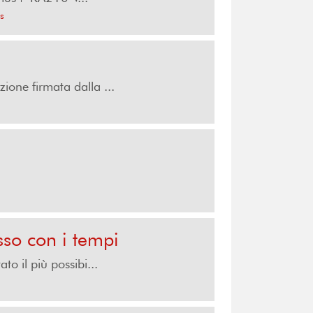
ls
ione firmata dalla ...
sso con i tempi
o il più possibi...