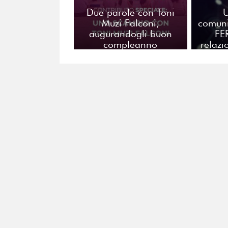
Due parole con Toni
Muzi Falconi,
comuni
augurandogli buon
FER
compleanno
relazi