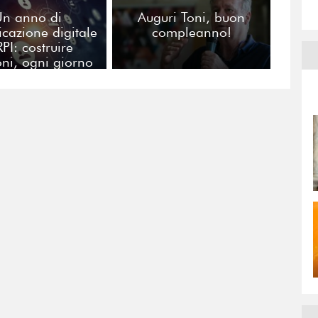
Un anno di
Auguri Toni, buon
cazione digitale
compleanno!
PI: costruire
oni, ogni giorno