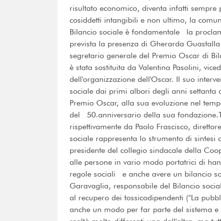
risultato economico, diventa infatti sempre p
cosiddetti intangibili e non ultimo, la comun
Bilancio sociale è fondamentale la proclama
prevista la presenza di Gherarda Guastalla
segretario generale del Premio Oscar di Bi
è stata sostituita da Valentina Pasolini, vice
dell'organizzazione dell'Oscar. Il suo interv
sociale dai primi albori degli anni settanta
Premio Oscar, alla sua evoluzione nel tempo 
del 50.anniversario della sua fondazione.Tre 
rispettivamente da Paolo Frascisco, direttore 
sociale rappresenta lo strumento di sintesi d
presidente del collegio sindacale della Coop
alle persone in vario modo portatrici di han
regole sociali e anche avere un bilancio so
Garavaglia, responsabile del Bilancio social
al recupero dei tossicodipendenti ("La pubbl
anche un modo per far parte del sistema e d