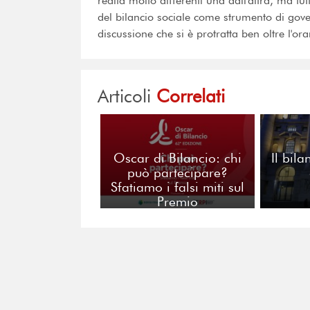
realtà molto differenti una dall'altra, ma tu
del bilancio sociale come strumento di gove
discussione che si è protratta ben oltre l'orar
Articoli
Correlati
Oscar di Bilancio: chi
Il bil
può partecipare?
Sfatiamo i falsi miti sul
Premio