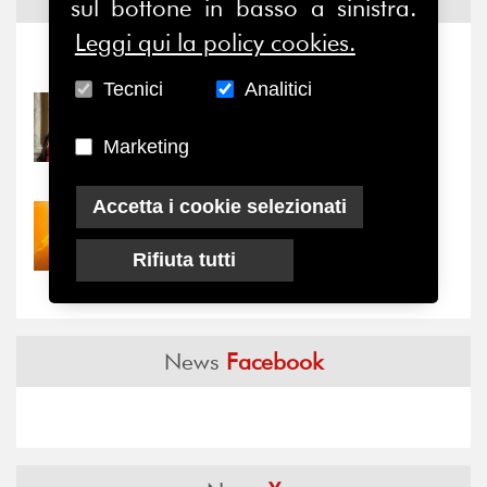
Notizie ed
Eventi
sul bottone in basso a sinistra.
Leggi qui la policy cookies.
Notizie
-
Eventi
Tecnici
Analitici
31/07/2026
Prima della pausa estiva,
Marketing
il valore di...
Accetta i cookie selezionati
30/07/2026
Nove anni dopo la
Rifiuta tutti
“grande cecità”: la...
News
Facebook