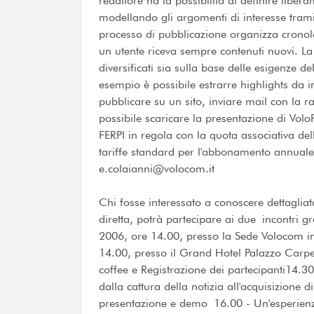
redattore ha la possibilità di definire liber
modellando gli argomenti di interesse tramit
processo di pubblicazione organizza cronol
un utente riceva sempre contenuti nuovi. La 
diversificati sia sulla base delle esigenze d
esempio è possibile estrarre highlights da 
pubblicare su un sito, inviare mail con la 
possibile scaricare la presentazione di Vol
FERPI in regola con la quota associativa del
tariffe standard per l'abbonamento annuale 
e.colaianni@volocom.it
Chi fosse interessato a conoscere dettaglia
diretta, potrà partecipare ai due incontri g
2006, ore 14.00, presso la Sede Volocom 
14.00, presso il Grand Hotel Palazzo Car
coffee e Registrazione dei partecipanti14.30 
dalla cattura della notizia all'acquisizion
presentazione e demo 16.00 - Un'esperienza