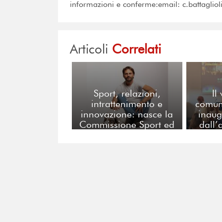
informazioni e conferme:email: c.battaglio
Articoli
Correlati
Sport, relazioni,
Il
intrattenimento e
comuni
innovazione: nasce la
inaug
Commissione Sport ed
dall’
Eventi di FERPI