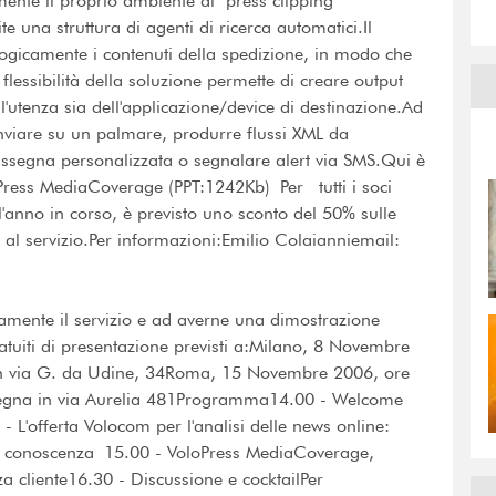
amente il proprio ambiente di "press clipping"
e una struttura di agenti di ricerca automatici.Il
ogicamente i contenuti della spedizione, in modo che
flessibilità della soluzione permette di creare output
ell'utenza sia dell'applicazione/device di destinazione.Ad
inviare su un palmare, produrre flussi XML da
rassegna personalizzata o segnalare alert via SMS.Qui è
oPress MediaCoverage (PPT:1242Kb) Per tutti i soci
l'anno in corso, è previsto uno sconto del 50% sulle
al servizio.Per informazioni:Emilio Colaianniemail:
tamente il servizio e ad averne una dimostrazione
ratuiti di presentazione previsti a:Milano, 8 Novembre
in via G. da Udine, 34Roma, 15 Novembre 2006, ore
pegna in via Aurelia 481Programma14.00 - Welcome
- L'offerta Volocom per l'analisi delle news online:
e di conoscenza 15.00 - VoloPress MediaCoverage,
 cliente16.30 - Discussione e cocktailPer