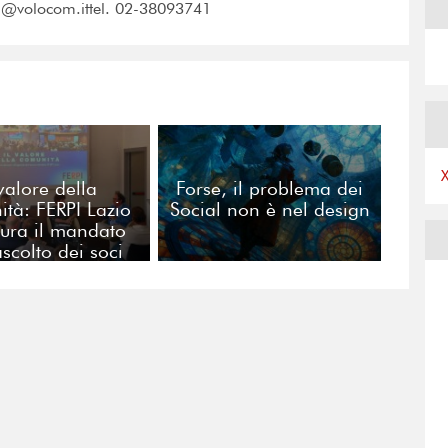
li@volocom.ittel. 02-38093741
 valore della
Forse, il problema dei
tà: FERPI Lazio
Social non è nel design
ura il mandato
ascolto dei soci