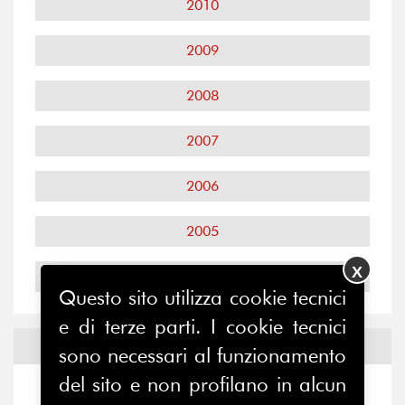
2010
2009
2008
2007
2006
2005
X
2004
Questo sito utilizza cookie tecnici
e di terze parti. I cookie tecnici
Notizie ed
Eventi
sono necessari al funzionamento
del sito e non profilano in alcun
Notizie
-
Eventi