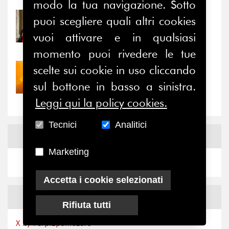
modo la tua navigazione. Sotto
puoi scegliere quali altri cookies
31/07/2026
Prima della pausa estiva,
vuoi attivare e in qualsiasi
il valore di...
momento puoi rivedere le tue
scelte sui cookie in uso cliccando
30/07/2026
Nove anni dopo la
sul bottone in basso a sinistra.
“grande cecità”: la...
Leggi qui la policy cookies.
Tecnici
Analitici
News
Facebook
Marketing
Accetta i cookie selezionati
News
X
Rifiuta tutti
X by Ferpi2puntozero