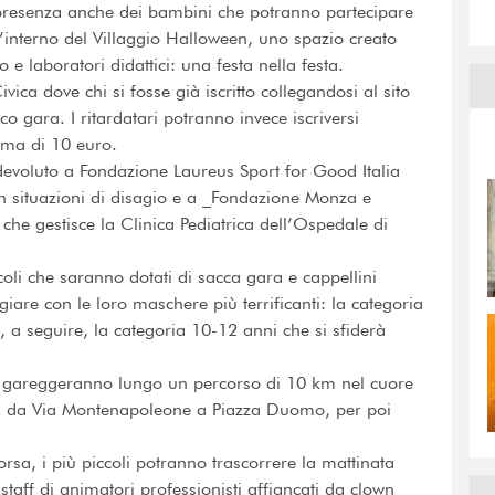
a presenza anche dei bambini che potranno partecipare
l’interno del Villaggio Halloween, uno spazio creato
e laboratori didattici: una festa nella festa.
Civica dove chi si fosse già iscritto collegandosi al sito
co gara. I ritardatari potranno invece iscriversi
ima di 10 euro.
 devoluto a Fondazione Laureus Sport for Good Italia
in situazioni di disagio e a _Fondazione Monza e
he gestisce la Clinica Pediatrica dell’Ospedale di
ccoli che saranno dotati di sacca gara e cappellini
are con le loro maschere più terrificanti: la categoria
 a seguire, la categoria 10-12 anni che si sfiderà
che gareggeranno lungo un percorso di 10 km nel cuore
i, da Via Montenapoleone a Piazza Duomo, per poi
rsa, i più piccoli potranno trascorrere la mattinata
staff di animatori professionisti affiancati da clown