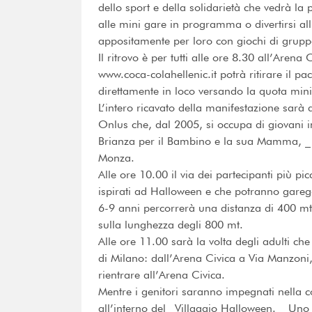
dello sport e della solidarietà che vedrà l
alle mini gare in programma o divertirsi al
appositamente per loro con giochi di gruppo 
Il ritrovo è per tutti alle ore 8.30 all’Arena 
www.coca-colahellenic.it potrà ritirare il pac
direttamente in loco versando la quota min
L’intero ricavato della manifestazione sarà
Onlus che, dal 2005, si occupa di giovani 
Brianza per il Bambino e la sua Mamma, _ c
Monza.
Alle ore 10.00 il via dei partecipanti più pi
ispirati ad Halloween e che potranno gareggi
6-9 anni percorrerà una distanza di 400 mt,
sulla lunghezza degli 800 mt.
Alle ore 11.00 sarà la volta degli adulti 
di Milano: dall’Arena Civica a Via Manzon
rientrare all’Arena Civica.
Mentre i genitori saranno impegnati nella co
all’interno del _Villaggio Halloween. _ Uno 