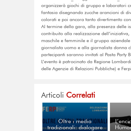
organizzerà giochi di gruppo e laboratori c
fantasia disegnando zucche arancioni di di
colorati e poi ancora tanto divertimento con s
Al termine della gara, alla presenza delle i
contribuito alla realizzazione dell’iniziativa
maschile e femminile e il gruppo aziendal
giornalista uomo e alla giornalista donna ch
partecipanti saranno invitati al Pasta Party B
L’evento è patrocinato da Regione Lombardi
delle Agenzie di Relazioni Pubbliche) e Ferp
Articoli
Correlati
Oltre i media
L’enci
tradizionali: dialogare
Humani