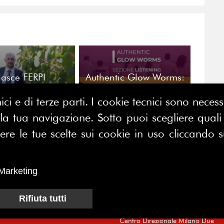
asce FERPI
Authentic Glow Worms:
od&Wine: la
l'ascolto al centro di un
municazione
dialogo tra educazione
ici e di terze parti. I cookie tecnici sono nece
groalimentare al
religiosa e
 tua navigazione. Sotto puoi scegliere quali a
ntro di una
comunicazione
sione nazionale
e le tue scelte sui cookie in uso cliccando s
CONTATTACI
E MAP
FERPI - Federazione Relazioni
Marketing
ME
Pubbliche Italiana
I SIAMO
Rifiuta tutti
Sede operativa:
SOCIAZIONE
Centro Direzionale Milano Due