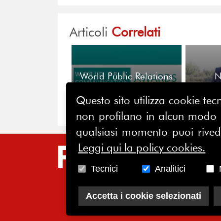
Articoli
Correlati
World Public Relations
N
& Communication
Fo
Awards 2026: aperte le
co
Questo sito utilizza cookie tecn
candidature per
dell'a
non profilano in alcun modo la
l’eccellenza globale
ce
della comunicazione
commis
qualsiasi momento puoi riveder
Leggi qui la policy cookies.
SIT
Tecnici
Analitici
HO
CH
Accetta i cookie selezionati
AS