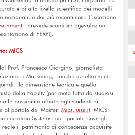
il Marketing in ambito politico, corporate ed
urato e di alto livello scientifico dei modelli
e nazionali, e dei più recenti casi. L’iscrizione
overnment
prevede sconti ed agevolazioni
esentazione di FERPI).
imo: MICS
 dal Prof. Francesco Giorgino, giornalista
icazione e Marketing, nonché da oltre venti
 quindi la dimensione teorica e quella
sta della Faculty (per metà fatta da studiosi
 alla possibilità offerta agli studenti di
ie al portale del Master
Mics.luiss.it
. MICS
mmunication Systems: un portale dove gli
 reale il patrimonio di conoscenze acquisite