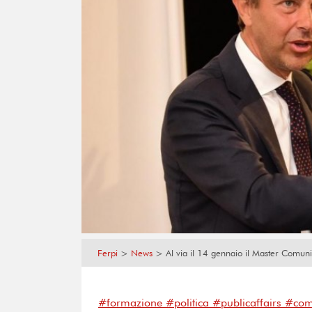
Ferpi
>
News
>
Al via il 14 gennaio il Master Comuni
#formazione #politica #publicaffairs #co