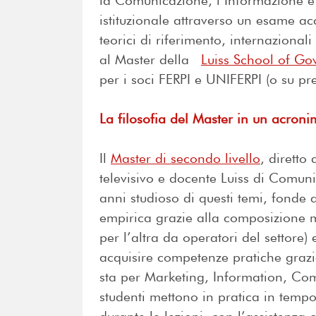
la Comunicazione, l’Informazione e 
istituzionale attraverso un esame acc
teorici di riferimento, internazionali 
al Master della
Luiss School of G
per i soci FERPI e UNIFERPI (o su pr
La filosofia del Master in un acron
Il
Master di secondo livello
, diretto
televisivo e docente Luiss di Comun
anni studioso di questi temi, fonde
empirica grazie alla composizione mi
per l’altra da operatori del settore) e
acquisire competenze pratiche graz
sta per Marketing, Information, Co
studenti mettono in pratica in tempo