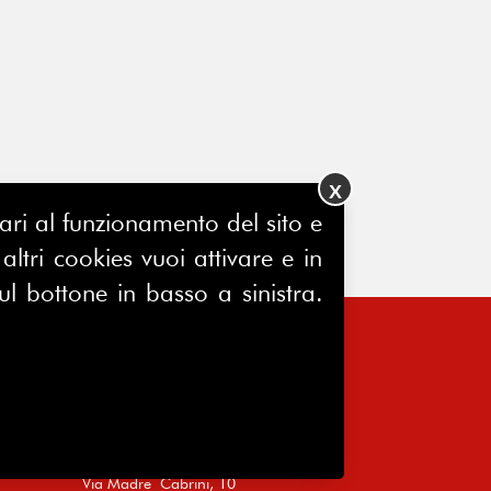
X
ssari al funzionamento del sito e
ltri cookies vuoi attivare e in
ul bottone in basso a sinistra.
FERPINews
Registrazione Tribunale di Milano
7604/2025
Sede legale:
Via Madre Cabrini, 10