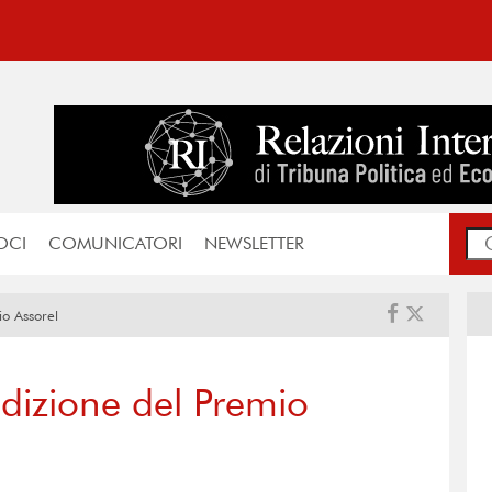
OCI
COMUNICATORI
NEWSLETTER
io Assorel
edizione del Premio