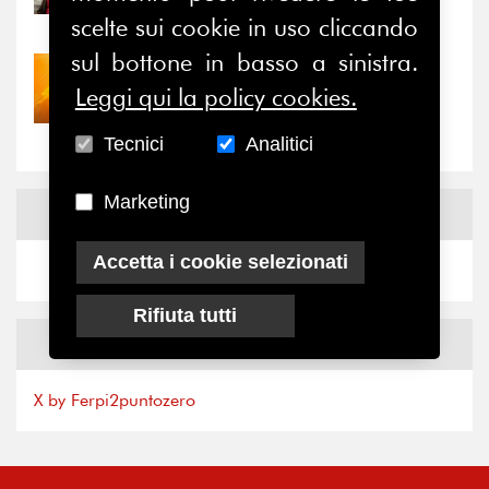
il valore di...
scelte sui cookie in uso cliccando
sul bottone in basso a sinistra.
30/07/2026
Leggi qui la policy cookies.
Nove anni dopo la
“grande cecità”: la...
Tecnici
Analitici
Marketing
News
Facebook
Accetta i cookie selezionati
Rifiuta tutti
News
X
X by Ferpi2puntozero