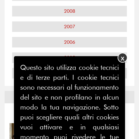
2008
2007
2006
2005
X
Questo sito utilizza cookie tecnici
2004
e di terze parti. I cookie tecnici
sono necessari al funzionamento
del sito e non profilano in alcun
Notizie ed
Eventi
modo la tua navigazione. Sotto
Notizie
-
Eventi
puoi scegliere quali altri cookies
vuoi attivare e in qualsiasi
31/07/2026
Prima della pausa estiva,
momento puoi rivedere le tue