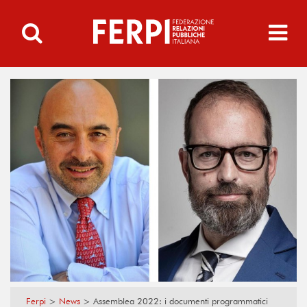
Ferpi
>
News
>
Assemblea 2022: i documenti programmatici