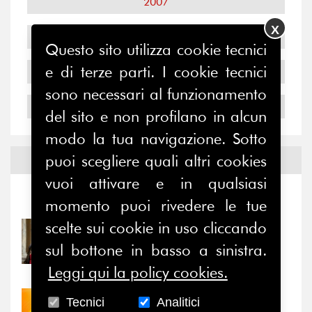
2007
X
2006
Questo sito utilizza cookie tecnici
e di terze parti. I cookie tecnici
2005
sono necessari al funzionamento
2004
del sito e non profilano in alcun
modo la tua navigazione. Sotto
puoi scegliere quali altri cookies
Notizie ed
Eventi
vuoi attivare e in qualsiasi
Notizie
-
Eventi
momento puoi rivedere le tue
scelte sui cookie in uso cliccando
31/07/2026
Prima della pausa estiva,
sul bottone in basso a sinistra.
il valore di...
Leggi qui la policy cookies.
Tecnici
Analitici
30/07/2026