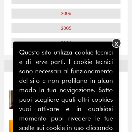
2006
2005
2004
X
Questo sito utilizza cookie tecnici
e di terze parti. I cookie tecnici
Notizie ed
Eventi
sono necessari al funzionamento
del sito e non profilano in alcun
Notizie
-
Eventi
modo la tua navigazione. Sotto
31/07/2026
puoi scegliere quali altri cookies
Prima della pausa estiva,
vuoi attivare e in qualsiasi
il valore di...
momento puoi rivedere le tue
30/07/2026
scelte sui cookie in uso cliccando