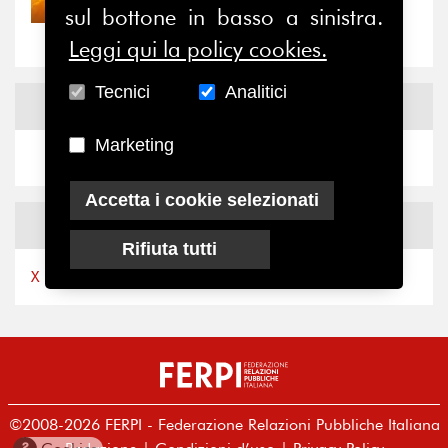
Nove anni dopo la
sul bottone in basso a sinistra.
“grande cecità”: la...
Leggi qui la policy cookies.
Tecnici
Analitici
News
Facebook
Marketing
Accetta i cookie selezionati
News
X
Rifiuta tutti
X by Ferpi2puntozero
©2008-2026 FERPI - Federazione Relazioni Pubbliche Italiana