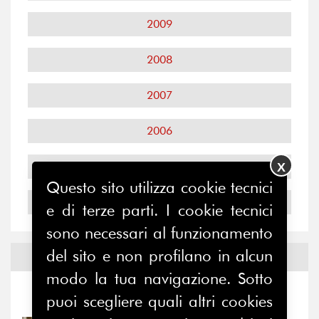
2009
2008
2007
2006
2005
X
Questo sito utilizza cookie tecnici
2004
e di terze parti. I cookie tecnici
sono necessari al funzionamento
del sito e non profilano in alcun
Notizie ed
Eventi
modo la tua navigazione. Sotto
Notizie
-
Eventi
puoi scegliere quali altri cookies