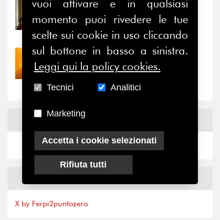
vuoi attivare e in qualsiasi
31/07/2026
momento puoi rivedere le tue
Prima della pausa estiva,
il valore di...
scelte sui cookie in uso cliccando
sul bottone in basso a sinistra.
30/07/2026
Leggi qui la policy cookies.
Nove anni dopo la
“grande cecità”: la...
Tecnici
Analitici
Marketing
News
Facebook
Accetta i cookie selezionati
Rifiuta tutti
News
X
X by Ferpi2puntozero