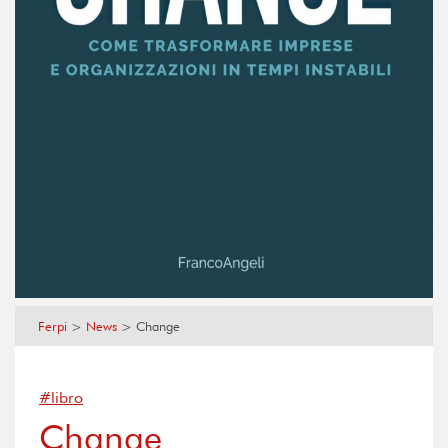
Ferpi
>
News
>
Change
#libro
Change