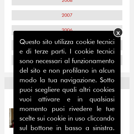
2008
2007
2006
X
Questo sito utilizza cookie tecnici
2005
e di terze parti. I cookie tecnici
sono necessari al funzionamento
2004
del sito e non profilano in alcun
modo la tua navigazione. Sotto
Notizie ed
Eventi
puoi scegliere quali altri cookies
vuoi attivare e in qualsiasi
Notizie
-
Eventi
momento puoi rivedere le tue
31/07/2026
scelte sui cookie in uso cliccando
Prima della pausa estiva,
il valore di...
sul bottone in basso a sinistra.