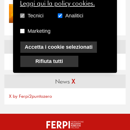
Leggi qui la policy cookies.
30/07/2026
Nove anni dopo la
Tecnici
Analitici
“grande cecità”: la...
Marketing
News
Facebook
Accetta i cookie selezionati
Rifiuta tutti
News
X
X by Ferpi2puntozero