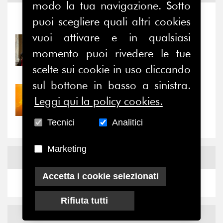
modo la tua navigazione. Sotto
puoi scegliere quali altri cookies
Notizie
-
Eventi
vuoi attivare e in qualsiasi
31/07/2026
momento puoi rivedere le tue
Prima della pausa estiva,
il valore di...
scelte sui cookie in uso cliccando
sul bottone in basso a sinistra.
30/07/2026
Leggi qui la policy cookies.
Nove anni dopo la
“grande cecità”: la...
Tecnici
Analitici
Marketing
News
Facebook
Accetta i cookie selezionati
Rifiuta tutti
News
X