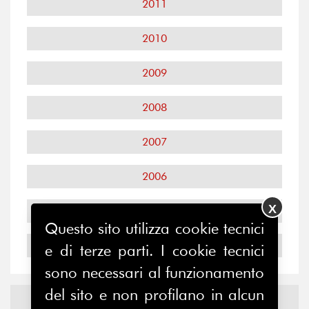
2011
2010
2009
2008
2007
2006
X
2005
Questo sito utilizza cookie tecnici
2004
e di terze parti. I cookie tecnici
sono necessari al funzionamento
del sito e non profilano in alcun
Notizie ed
Eventi