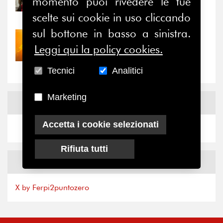
Prima della pausa estiva,
momento puoi rivedere le tue
il valore di...
scelte sui cookie in uso cliccando
sul bottone in basso a sinistra.
30/07/2026
Leggi qui la policy cookies.
Nove anni dopo la
“grande cecità”: la...
Tecnici
Analitici
Marketing
News
Facebook
Accetta i cookie selezionati
Rifiuta tutti
News
X
X by Ferpi2puntozero