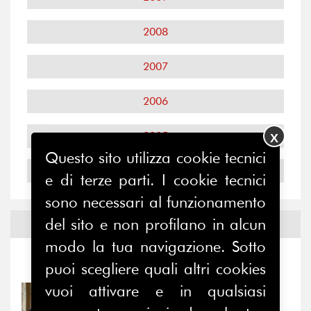
2008
2007
2006
2005
X
Questo sito utilizza cookie tecnici
2004
e di terze parti. I cookie tecnici
sono necessari al funzionamento
del sito e non profilano in alcun
Notizie ed
Eventi
modo la tua navigazione. Sotto
Notizie
-
Eventi
puoi scegliere quali altri cookies
vuoi attivare e in qualsiasi
31/07/2026