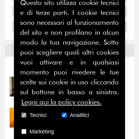
Questo sito utilizza cookie tecnici
2005
e di terze parti. I cookie tecnici
sono necessari al funzionamento
2004
del sito e non profilano in alcun
modo la tua navigazione. Sotto
Notizie ed
Eventi
puoi scegliere quali altri cookies
vuoi attivare e in qualsiasi
Notizie
-
Eventi
momento puoi rivedere le tue
scelte sui cookie in uso cliccando
31/07/2026
Prima della pausa estiva,
sul bottone in basso a sinistra.
il valore di...
Leggi qui la policy cookies.
30/07/2026
Tecnici
Analitici
Nove anni dopo la
“grande cecità”: la...
Marketing