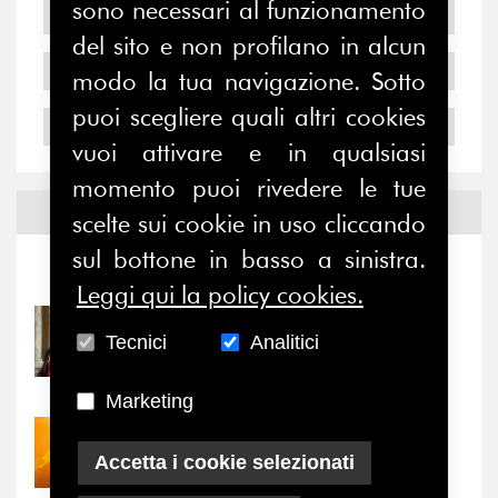
sono necessari al funzionamento
2006
del sito e non profilano in alcun
2005
modo la tua navigazione. Sotto
puoi scegliere quali altri cookies
2004
vuoi attivare e in qualsiasi
momento puoi rivedere le tue
Notizie ed
Eventi
scelte sui cookie in uso cliccando
sul bottone in basso a sinistra.
Notizie
-
Eventi
Leggi qui la policy cookies.
31/07/2026
Tecnici
Analitici
Prima della pausa estiva,
il valore di...
Marketing
30/07/2026
Nove anni dopo la
Accetta i cookie selezionati
“grande cecità”: la...