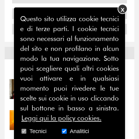
X
2005
Questo sito utilizza cookie tecnici
e di terze parti. I cookie tecnici
2004
sono necessari al funzionamento
del sito e non profilano in alcun
Notizie ed
Eventi
modo la tua navigazione. Sotto
puoi scegliere quali altri cookies
Notizie
-
Eventi
vuoi attivare e in qualsiasi
31/07/2026
momento puoi rivedere le tue
Prima della pausa estiva,
scelte sui cookie in uso cliccando
il valore di...
sul bottone in basso a sinistra.
30/07/2026
Leggi qui la policy cookies.
Nove anni dopo la
“grande cecità”: la...
Tecnici
Analitici